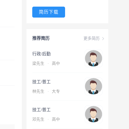
简历下载
推荐简历
更多简历
行政/后勤
梁先生
·
高中
技工/普工
林先生
·
大专
技工/普工
邓先生
·
高中